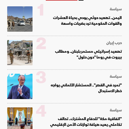
1
سياسة
اليمن.. تصعيد حوثي يودي بحياة العشرات
والقوات الحكومية ترد بضربات واسعة
2
حرب إيران
تصعيد إسرائيلي مستمر بلبنان.. ومطالب
بيروت في روما "دون حلول"
3
سياسة
"تمرد في القصر".. المستشار الألماني يواجه
خطر الاستبدال
4
سياسة
"اتفاقية مكة" للدفاع المشترك.. تحالف
تكاملي يعيد صياغة توازنات الأمن الإقليمي