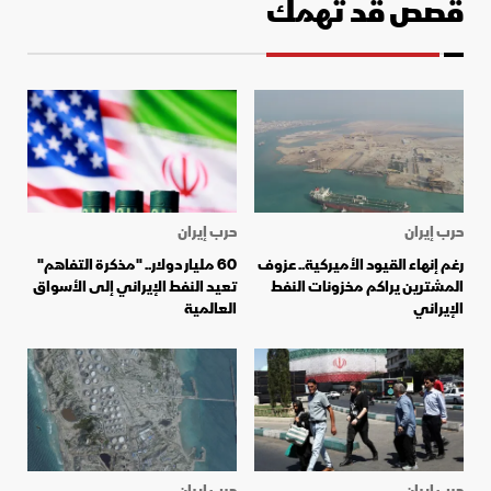
قصص قد تهمك
حرب إيران
حرب إيران
رغم إنهاء القيود الأميركية.. عزوف
60 مليار دولار.. "مذكرة التفاهم"
المشترين يراكم مخزونات النفط
تعيد النفط الإيراني إلى الأسواق
الإيراني
العالمية
حرب إيران
حرب إيران