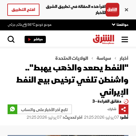
اقرأ هذه المقالة في تطبيق الشرق
افتح التطبيق
للأخبار
مواقعنا
هونغ كونغ
35°C
غائم جزئي
مباشر
أخبار
سياسة
الولايات المتحدة
"النفط يصعد والذهب يهبط"..
واشنطن تلغي ترخيص بيع النفط
الإيراني
دقائق القراءة - 3
شارك
تابع آخر الأخبار على واتساب
نُشر:
07 يوليو 2026 21:25
آخر تحديث:
07 يوليو 2026 21:25