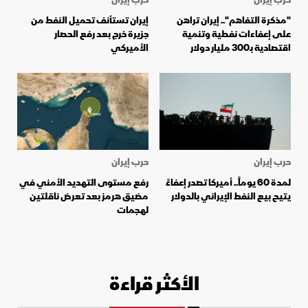
"مذكرة التفاهم".. إيران تراهن
إيران تستأنف تحميل النفط من
على إعفاءات نفطية وتنمية
جزيرة خرج بعد رفع الحصار
اقتصادية بـ300 مليار دولار
الأميركي
حرب إيران
حرب إيران
لمدة 60 يوماً.. أميركا تصدر إعفاءً
رفع مستوى التهديد الأمني ​​في
يتيح بيع النفط الإيراني بالدولار
مضيق هرمز بعد تعرض ناقلتين
لهجمات
الأكثر قراءة