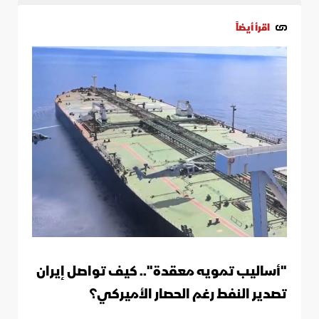
اقرأ أيضاً
"أساليب تمويه معقدة".. كيف تواصل إيران
تصدير النفط رغم الحصار الأميركي؟