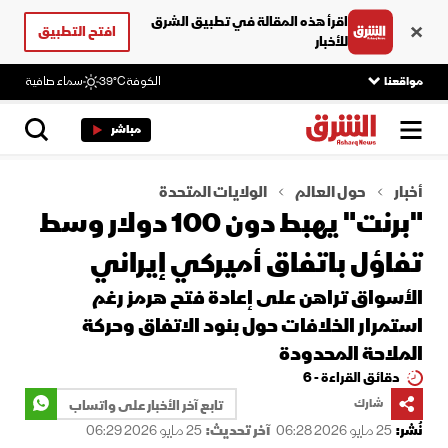
اقرأ هذه المقالة في تطبيق الشرق
افتح التطبيق
للأخبار
مواقعنا
الكوفة
39°C
سماء صافية
مباشر
أخبار
حول العالم
الولايات المتحدة
"برنت" يهبط دون 100 دولار وسط
تفاؤل باتفاق أميركي إيراني
الأسواق تراهن على إعادة فتح هرمز رغم
استمرار الخلافات حول بنود الاتفاق وحركة
الملاحة المحدودة
دقائق القراءة - 6
شارك
تابع آخر الأخبار على واتساب
نُشر:
25 مايو 2026 06:28
آخر تحديث:
25 مايو 2026 06:29