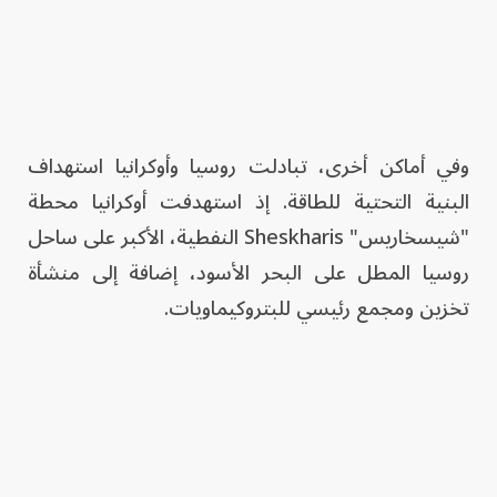
وفي أماكن أخرى، تبادلت روسيا وأوكرانيا استهداف
البنية التحتية للطاقة. إذ استهدفت أوكرانيا محطة
"شيسخاريس" Sheskharis النفطية، الأكبر على ساحل
روسيا المطل على البحر الأسود، إضافة إلى منشأة
تخزين ومجمع رئيسي للبتروكيماويات.