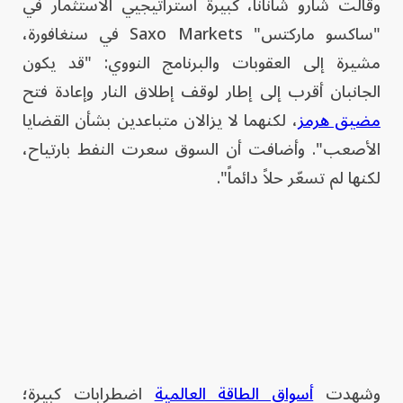
وقالت شارو شانانا، كبيرة استراتيجيي الاستثمار في
"ساكسو ماركتس" Saxo Markets في سنغافورة،
مشيرة إلى العقوبات والبرنامج النووي: "قد يكون
الجانبان أقرب إلى إطار لوقف إطلاق النار وإعادة فتح
مضيق هرمز
، لكنهما لا يزالان متباعدين بشأن القضايا
الأصعب". وأضافت أن السوق سعرت النفط بارتياح،
لكنها لم تسعّر حلاً دائماً".
وشهدت
أسواق الطاقة العالمية
اضطرابات كبيرة؛